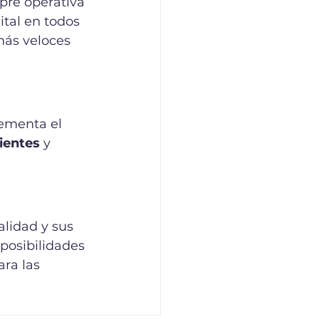
pre operativa 
tal en todos 
más veloces 
ementa el 
ientes
 y 
alidad y sus 
 posibilidades 
ra las 