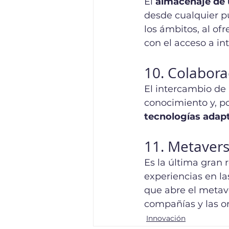
El 
almacenaje de 
desde cualquier pu
los ámbitos, al of
con el acceso a in
10. Colaborac
El intercambio de
conocimiento y, por
tecnologías adap
11. Metaver
Es la última gran 
experiencias en la
que abre el metave
compañías y las or
Innovación