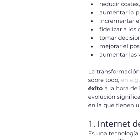
reducir costes,
aumentar la p
incrementar e
fidelizar a los 
tomar decisio
mejorar el po
aumentar las v
La transformación
sobre todo, 
en alg
éxito
 a la hora d
evolución signific
en la que tienen 
1. Internet d
Es una tecnología 