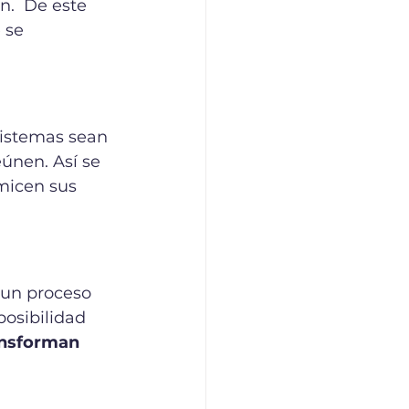
n.  De este 
 se 
sistemas sean 
únen. Así se 
micen sus 
un proceso 
osibilidad 
ansforman 