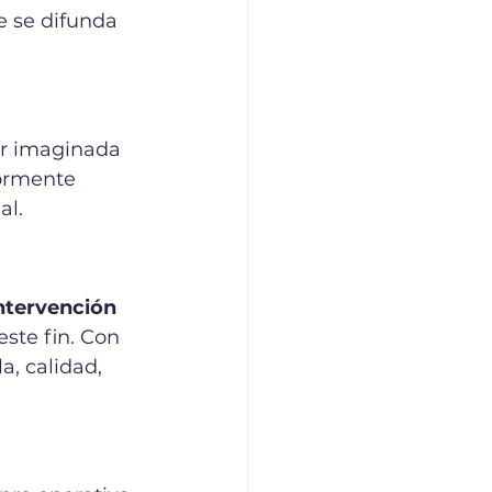
e se difunda 
er imaginada 
ormente 
al.
intervención 
ste fin. Con 
a, calidad, 