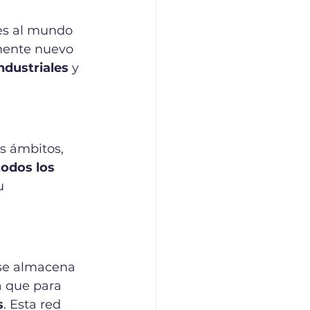
es al mundo 
amente nuevo 
ndustriales
 y 
os ámbitos, 
odos los 
u 
se almacena 
a que para 
s
. Esta red 