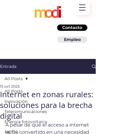
Contacto
Empleo
Entrada
All Posts
15 oct 2025
All Posts
Internet en zonas rurales:
Innovación
soluciones para la brecha
Telecomunicaciones
digital
Energía fotovoltaica
A pesar de que el acceso a internet 
MODI
se ha convertido en una necesidad 