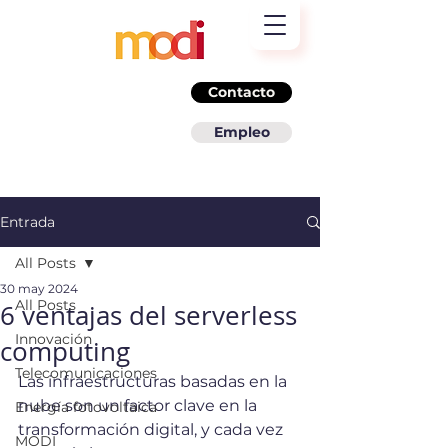
Contacto
Empleo
Entrada
All Posts
30 may 2024
All Posts
6 ventajas del serverless
Innovación
computing
Telecomunicaciones
Las infraestructuras basadas en la 
nube son un factor clave en la 
Energía fotovoltaica
transformación digital, y cada vez 
MODI