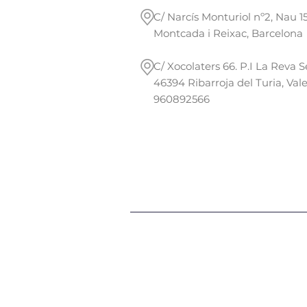
C/ Narcís Monturiol nº2, Nau 1
Montcada i Reixac, Barcel
C/ Xocolaters 66. P.I La Reva S
46394 Ribarroja del Turia, Vale
960892566