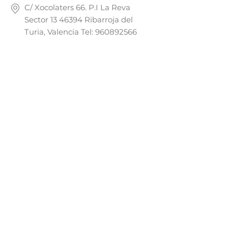
C/ Xocolaters 66. P.I La Reva
Sector
13 46394
Ribarroja del
Turia, Valencia Tel:
960892566
Social