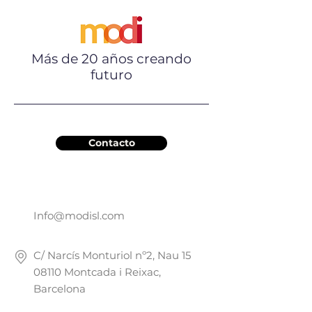
Más de 20 años creando
futuro
Contacto
Info@modisl.com
C/ Narcís Monturiol nº2, Nau
15
08110
Montcada i Reixac,
Barcelona